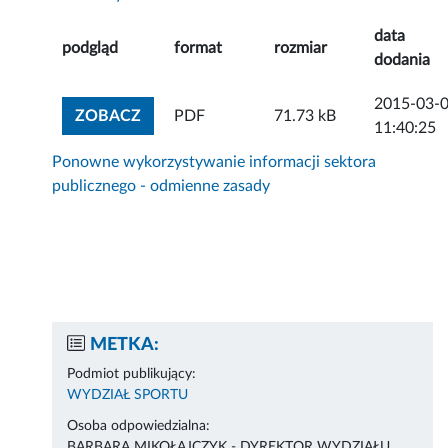
data
podgląd
format
rozmiar
dodania
2015-03-
ZOBACZ ZAŁĄCZNIK
ZOBACZ
PDF
71.73 kB
11:40:25
Ponowne wykorzystywanie informacji sektora
publicznego - odmienne zasady
METKA:
Podmiot publikujący:
WYDZIAŁ SPORTU
Osoba odpowiedzialna:
BARBARA MIKOŁAJCZYK - DYREKTOR WYDZIAŁU