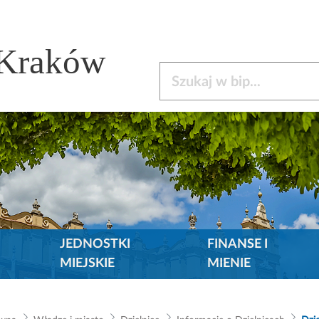
 Kraków
Szukaj w bip
JEDNOSTKI
FINANSE I
MIEJSKIE
MIENIE