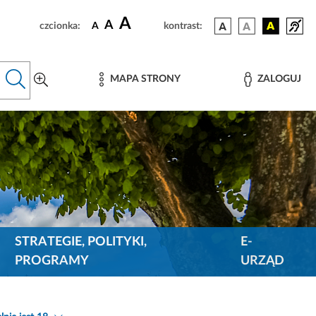
A
A
czcionka:
A
kontrast:
MAPA STRONY
ZALOGUJ
STRATEGIE, POLITYKI,
E-
PROGRAMY
URZĄD