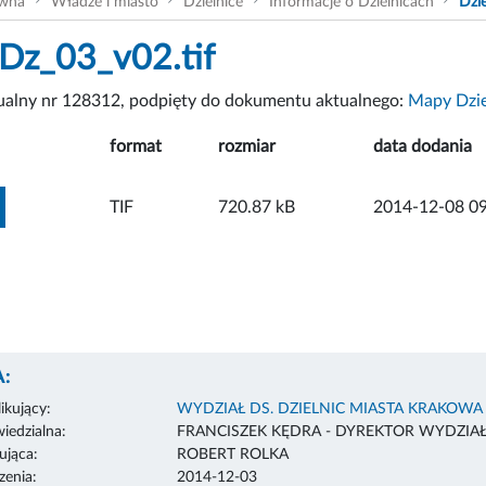
ówna
Władze i miasto
Dzielnice
Informacje o Dzielnicach
Dzie
Dz_03_v02.tif
tualny nr 128312, podpięty do dokumentu aktualnego:
Mapy Dzie
format
rozmiar
data dodania
ZOBACZ ZAŁĄCZNIK
TIF
720.87 kB
2014-12-08 09
:
ikujący:
WYDZIAŁ DS. DZIELNIC MIASTA KRAKOWA
edzialna:
FRANCISZEK KĘDRA - DYREKTOR WYDZIA
ująca:
ROBERT ROLKA
enia:
2014-12-03