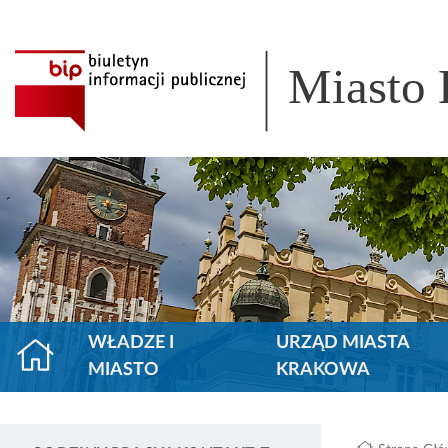
Miasto
WŁADZE I
URZĄD MIASTA
MIASTO
KRAKOWA