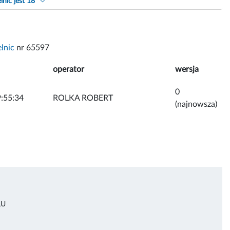
lnic jest 18
lnic
nr 65597
operator
wersja
0
:55:34
ROLKA ROBERT
(najnowsza)
ŁU