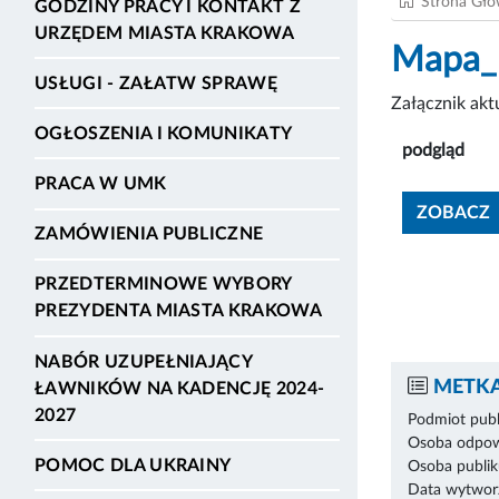
Strona Gł
GODZINY PRACY I KONTAKT Z
URZĘDEM MIASTA KRAKOWA
Mapa_
USŁUGI - ZAŁATW SPRAWĘ
Załącznik ak
OGŁOSZENIA I KOMUNIKATY
podgląd
PRACA W UMK
ZOBACZ
ZAMÓWIENIA PUBLICZNE
PRZEDTERMINOWE WYBORY
PREZYDENTA MIASTA KRAKOWA
NABÓR UZUPEŁNIAJĄCY
METKA
ŁAWNIKÓW NA KADENCJĘ 2024-
2027
Podmiot publ
Osoba odpowi
POMOC DLA UKRAINY
Osoba publik
Data wytworz