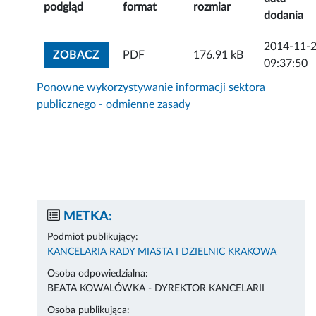
podgląd
format
rozmiar
dodania
2014-11-
ZOBACZ ZAŁĄCZNIK
ZOBACZ
PDF
176.91 kB
09:37:50
Ponowne wykorzystywanie informacji sektora
publicznego - odmienne zasady
METKA:
Podmiot publikujący:
KANCELARIA RADY MIASTA I DZIELNIC KRAKOWA
Osoba odpowiedzialna:
BEATA KOWALÓWKA - DYREKTOR KANCELARII
Osoba publikująca: