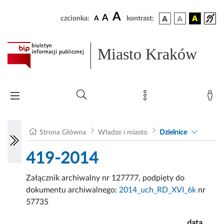
A
A
czcionka:
A
kontrast:
Miasto Kraków
Strona Główna
Władze i miasto
Dzielnice
419-2014
Załącznik archiwalny nr 127777, podpięty do
dokumentu archiwalnego:
2014_uch_RD_XVI_6k
nr
57735
data