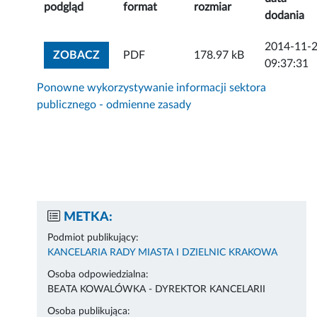
podgląd
format
rozmiar
dodania
2014-11-
ZOBACZ ZAŁĄCZNIK
ZOBACZ
PDF
178.97 kB
09:37:31
Ponowne wykorzystywanie informacji sektora
publicznego - odmienne zasady
METKA:
Podmiot publikujący:
KANCELARIA RADY MIASTA I DZIELNIC KRAKOWA
Osoba odpowiedzialna:
BEATA KOWALÓWKA - DYREKTOR KANCELARII
Osoba publikująca: