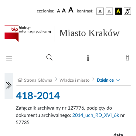
A
A
czcionka:
A
kontrast:
Miasto Kraków
Strona Główna
Władze i miasto
Dzielnice
418-2014
Załącznik archiwalny nr 127776, podpięty do
dokumentu archiwalnego:
2014_uch_RD_XVI_6k
nr
57735
data