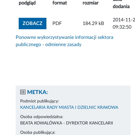
podgląd
format
rozmiar
dodania
2014-11-
ZOBACZ ZAŁĄCZNIK
ZOBACZ
PDF
184.29 kB
09:32:50
Ponowne wykorzystywanie informacji sektora
publicznego - odmienne zasady
METKA:
Podmiot publikujący:
KANCELARIA RADY MIASTA I DZIELNIC KRAKOWA
Osoba odpowiedzialna:
BEATA KOWALÓWKA - DYREKTOR KANCELARII
Osoba publikująca: