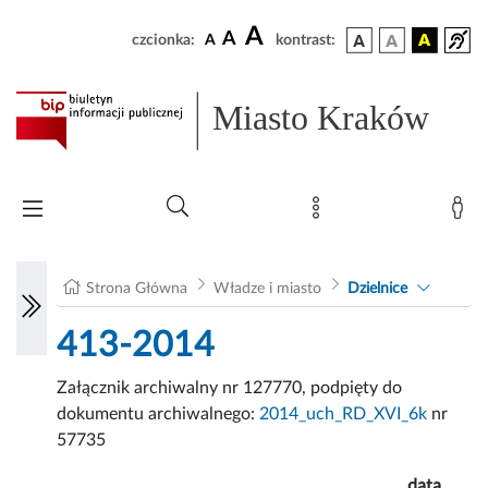
A
A
czcionka:
A
kontrast:
Miasto Kraków
Strona Główna
Władze i miasto
Dzielnice
413-2014
Załącznik archiwalny nr 127770, podpięty do
dokumentu archiwalnego:
2014_uch_RD_XVI_6k
nr
57735
data