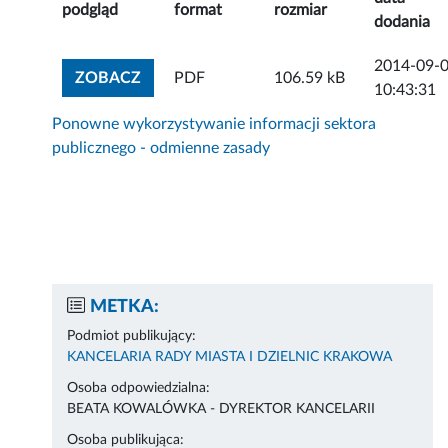
podgląd
format
rozmiar
dodania
2014-09-
ZOBACZ ZAŁĄCZNIK
ZOBACZ
PDF
106.59 kB
10:43:31
Ponowne wykorzystywanie informacji sektora
publicznego - odmienne zasady
METKA:
Podmiot publikujący:
KANCELARIA RADY MIASTA I DZIELNIC KRAKOWA
Osoba odpowiedzialna:
BEATA KOWALÓWKA - DYREKTOR KANCELARII
Osoba publikująca: