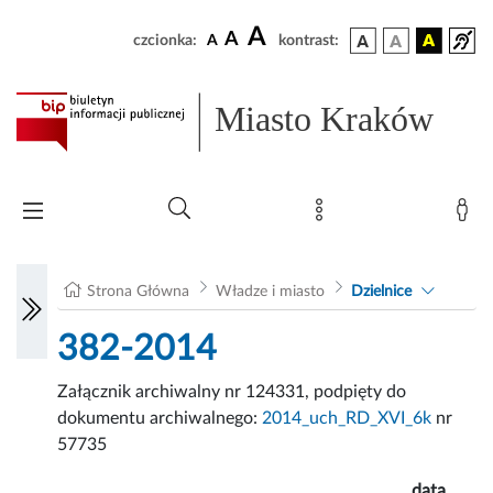
A
A
czcionka:
A
kontrast:
Miasto Kraków
Strona Główna
Władze i miasto
Dzielnice
382-2014
Załącznik archiwalny nr 124331, podpięty do
dokumentu archiwalnego:
2014_uch_RD_XVI_6k
nr
57735
data