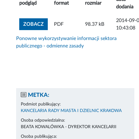
podgląd
format
rozmiar
dodania
2014-09-
ZOBACZ ZAŁĄCZNIK
ZOBACZ
PDF
98.37 kB
10:43:08
Ponowne wykorzystywanie informacji sektora
publicznego - odmienne zasady
METKA:
Podmiot publikujący:
KANCELARIA RADY MIASTA I DZIELNIC KRAKOWA
Osoba odpowiedzialna:
BEATA KOWALÓWKA - DYREKTOR KANCELARII
Osoba publikująca: