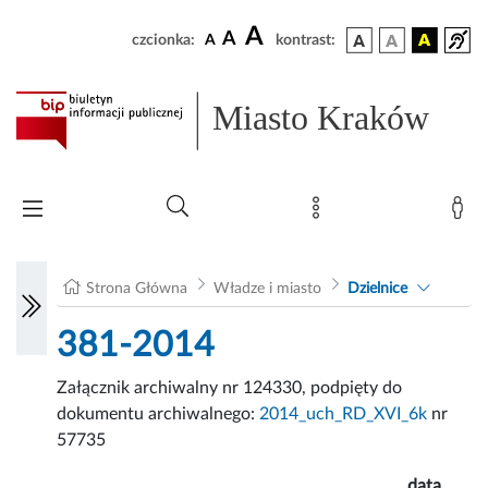
A
A
czcionka:
A
kontrast:
Miasto Kraków
Strona Główna
Władze i miasto
Dzielnice
381-2014
Załącznik archiwalny nr 124330, podpięty do
dokumentu archiwalnego:
2014_uch_RD_XVI_6k
nr
57735
data