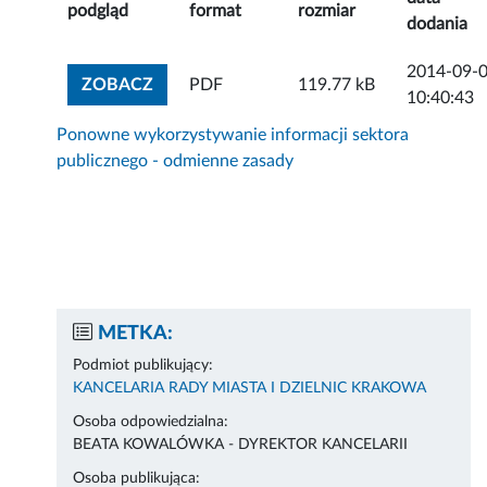
podgląd
format
rozmiar
dodania
2014-09-
ZOBACZ ZAŁĄCZNIK
ZOBACZ
PDF
119.77 kB
10:40:43
Ponowne wykorzystywanie informacji sektora
publicznego - odmienne zasady
METKA:
Podmiot publikujący:
KANCELARIA RADY MIASTA I DZIELNIC KRAKOWA
Osoba odpowiedzialna:
BEATA KOWALÓWKA - DYREKTOR KANCELARII
Osoba publikująca: