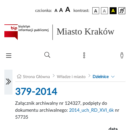
A
A
czcionka:
A
kontrast:
Miasto Kraków
Strona Główna
Władze i miasto
Dzielnice
379-2014
Załącznik archiwalny nr 124327, podpięty do
dokumentu archiwalnego:
2014_uch_RD_XVI_6k
nr
57735
data