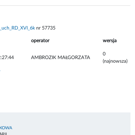
_uch_RD_XVI_6k
nr 57735
operator
wersja
0
:27:44
AMBROZIK MAŁGORZATA
(najnowsza)
y
AKOWA
RII