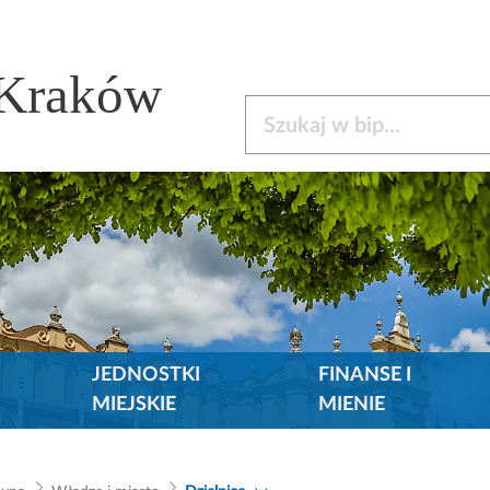
 Kraków
Szukaj w bip
JEDNOSTKI
FINANSE I
MIEJSKIE
MIENIE