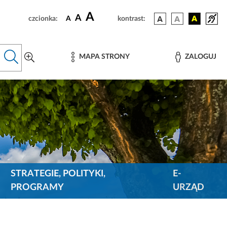
A
A
czcionka:
A
kontrast:
MAPA STRONY
ZALOGUJ
STRATEGIE, POLITYKI,
E-
PROGRAMY
URZĄD