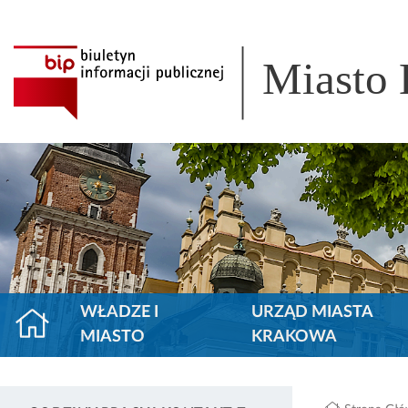
Miasto
WŁADZE I
URZĄD MIASTA
MIASTO
KRAKOWA