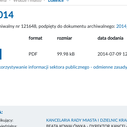
ówna
Władze i miasto
Dzielnice
014
chiwalny nr 121648, podpięty do dokumentu archiwalnego:
2014
format
rozmiar
data dodania
ZOBACZ ZAŁĄCZNIK
PDF
99.98 kB
2014-07-09 12
rzystywanie informacji sektora publicznego - odmienne zasad
:
ikujący:
KANCELARIA RADY MIASTA I DZIELNIC KR
edzialna:
BEATA KOWALÓWKA - DYREKTOR KANCELA