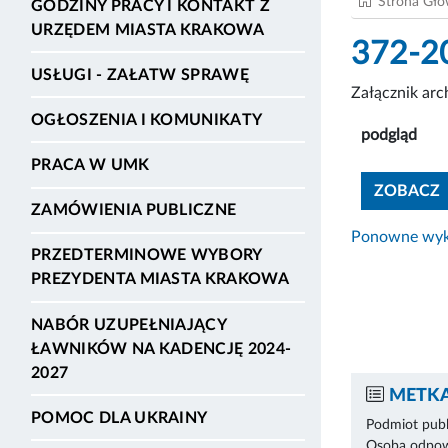
Strona Gł
GODZINY PRACY I KONTAKT Z
URZĘDEM MIASTA KRAKOWA
372-2
USŁUGI - ZAŁATW SPRAWĘ
Załącznik ar
OGŁOSZENIA I KOMUNIKATY
podgląd
PRACA W UMK
ZOBACZ
ZAMÓWIENIA PUBLICZNE
Ponowne wyko
PRZEDTERMINOWE WYBORY
PREZYDENTA MIASTA KRAKOWA
NABÓR UZUPEŁNIAJĄCY
ŁAWNIKÓW NA KADENCJĘ 2024-
2027
METKA
POMOC DLA UKRAINY
Podmiot publ
Osoba odpowi