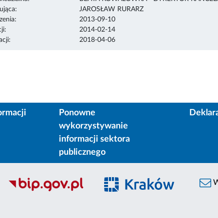
ująca:
JAROSŁAW RURARZ
enia:
2013-09-10
ji:
2014-02-14
cji:
2018-04-06
ormacji
Ponowne
Deklar
wykorzystywanie
informacji sektora
publicznego
W