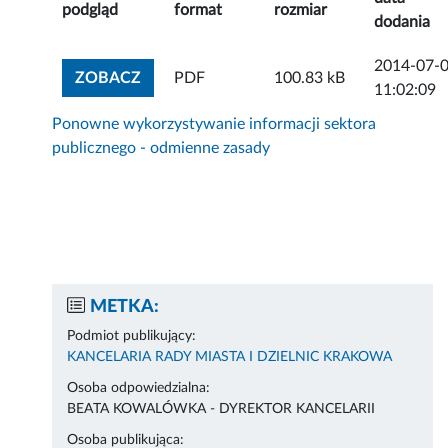
podgląd
format
rozmiar
dodania
2014-07-
ZOBACZ ZAŁĄCZNIK
ZOBACZ
PDF
100.83 kB
11:02:09
Ponowne wykorzystywanie informacji sektora
publicznego - odmienne zasady
METKA:
Podmiot publikujący:
KANCELARIA RADY MIASTA I DZIELNIC KRAKOWA
Osoba odpowiedzialna:
BEATA KOWALÓWKA - DYREKTOR KANCELARII
Osoba publikująca: