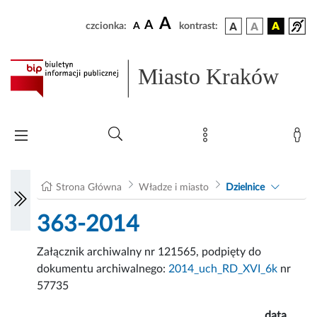
A
A
czcionka:
A
kontrast:
Miasto Kraków
Strona Główna
Władze i miasto
Dzielnice
363-2014
Załącznik archiwalny nr 121565, podpięty do
dokumentu archiwalnego:
2014_uch_RD_XVI_6k
nr
57735
data