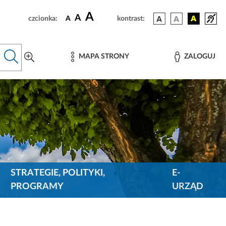
A
A
czcionka:
A
kontrast:
MAPA STRONY
ZALOGUJ
STRATEGIE, POLITYKI,
E-
PROGRAMY
URZĄD