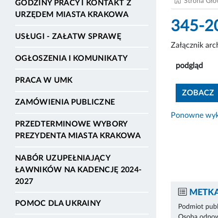
Strona Gł
GODZINY PRACY I KONTAKT Z
URZĘDEM MIASTA KRAKOWA
345-2
USŁUGI - ZAŁATW SPRAWĘ
Załącznik ar
OGŁOSZENIA I KOMUNIKATY
podgląd
PRACA W UMK
ZOBACZ
ZAMÓWIENIA PUBLICZNE
Ponowne wyko
PRZEDTERMINOWE WYBORY
PREZYDENTA MIASTA KRAKOWA
NABÓR UZUPEŁNIAJĄCY
ŁAWNIKÓW NA KADENCJĘ 2024-
2027
METKA
POMOC DLA UKRAINY
Podmiot publ
Osoba odpowi