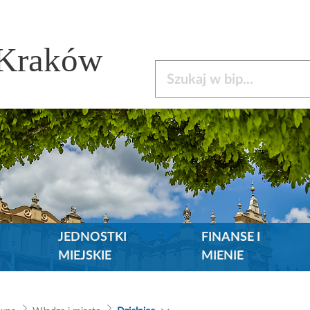
 Kraków
Szukaj w bip
JEDNOSTKI
FINANSE I
MIEJSKIE
MIENIE