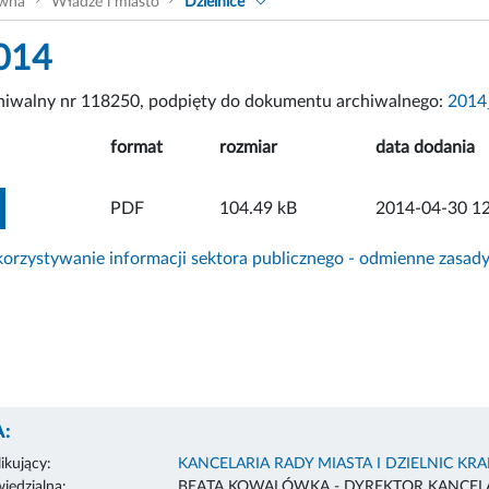
ówna
Władze i miasto
Dzielnice
014
chiwalny nr 118250, podpięty do dokumentu archiwalnego:
2014
format
rozmiar
data dodania
ZOBACZ ZAŁĄCZNIK
PDF
104.49 kB
2014-04-30 12
rzystywanie informacji sektora publicznego - odmienne zasad
:
ikujący:
KANCELARIA RADY MIASTA I DZIELNIC KR
edzialna:
BEATA KOWALÓWKA - DYREKTOR KANCELA