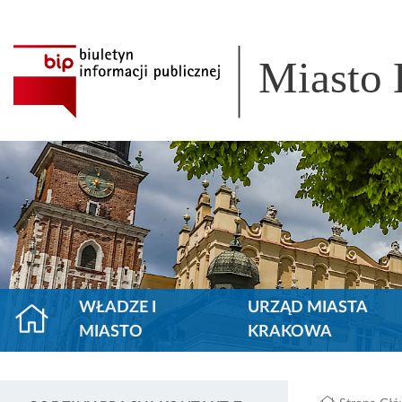
Miasto
WŁADZE I
URZĄD MIASTA
MIASTO
KRAKOWA