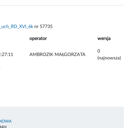
_uch_RD_XVI_6k
nr 57735
operator
wersja
0
:27:11
AMBROZIK MAŁGORZATA
(najnowsza)
y
AKOWA
RII