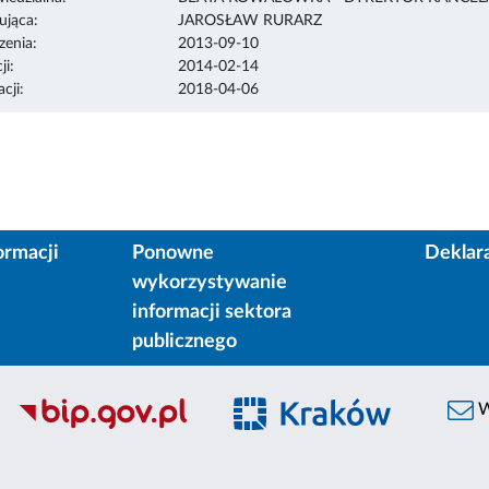
ująca:
JAROSŁAW RURARZ
enia:
2013-09-10
ji:
2014-02-14
cji:
2018-04-06
ormacji
Ponowne
Deklar
wykorzystywanie
informacji sektora
publicznego
W