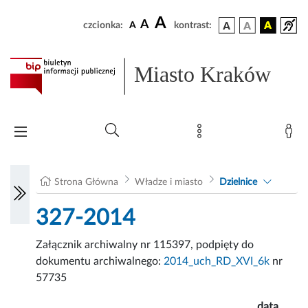
A
A
czcionka:
A
kontrast:
Miasto Kraków
Strona Główna
Władze i miasto
Dzielnice
327-2014
Załącznik archiwalny nr 115397, podpięty do
dokumentu archiwalnego:
2014_uch_RD_XVI_6k
nr
57735
data