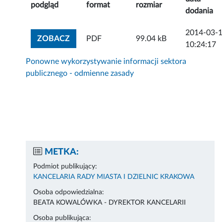
podgląd
format
rozmiar
dodania
2014-03-
ZOBACZ ZAŁĄCZNIK
ZOBACZ
PDF
99.04 kB
10:24:17
Ponowne wykorzystywanie informacji sektora
publicznego - odmienne zasady
METKA:
Podmiot publikujący:
KANCELARIA RADY MIASTA I DZIELNIC KRAKOWA
Osoba odpowiedzialna:
BEATA KOWALÓWKA - DYREKTOR KANCELARII
Osoba publikująca: