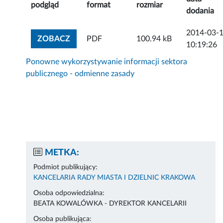
podgląd
format
rozmiar
dodania
2014-03-
ZOBACZ ZAŁĄCZNIK
ZOBACZ
PDF
100.94 kB
10:19:26
Ponowne wykorzystywanie informacji sektora
publicznego - odmienne zasady
METKA:
Podmiot publikujący:
KANCELARIA RADY MIASTA I DZIELNIC KRAKOWA
Osoba odpowiedzialna:
BEATA KOWALÓWKA - DYREKTOR KANCELARII
Osoba publikująca: