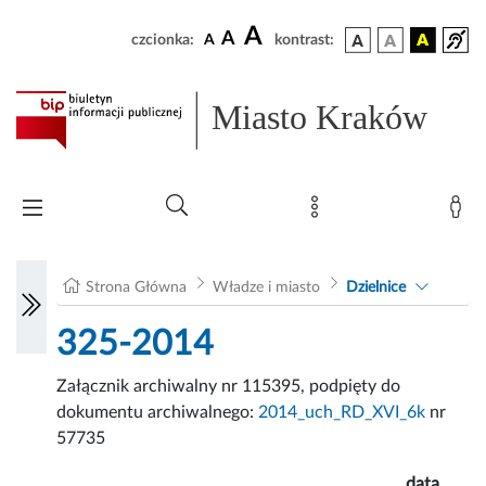
A
A
czcionka:
A
kontrast:
Miasto Kraków
Strona Główna
Władze i miasto
Dzielnice
325-2014
Załącznik archiwalny nr 115395, podpięty do
dokumentu archiwalnego:
2014_uch_RD_XVI_6k
nr
57735
data