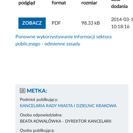
podgląd
format
rozmiar
dodania
2014-03-
ZOBACZ ZAŁĄCZNIK
ZOBACZ
PDF
98.33 kB
10:18:16
Ponowne wykorzystywanie informacji sektora
publicznego - odmienne zasady
METKA:
Podmiot publikujący:
KANCELARIA RADY MIASTA I DZIELNIC KRAKOWA
Osoba odpowiedzialna:
BEATA KOWALÓWKA - DYREKTOR KANCELARII
Osoba publikująca: