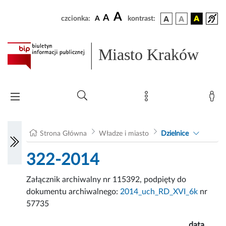
A
A
czcionka:
A
kontrast:
Miasto Kraków
Strona Główna
Władze i miasto
Dzielnice
322-2014
Załącznik archiwalny nr 115392, podpięty do
dokumentu archiwalnego:
2014_uch_RD_XVI_6k
nr
57735
data