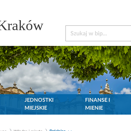
 Kraków
Szukaj w bip
JEDNOSTKI
FINANSE I
MIEJSKIE
MIENIE