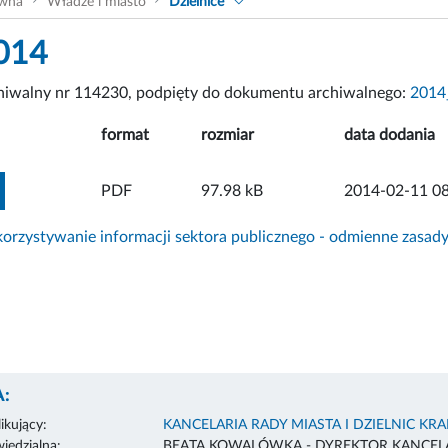
ówna
Władze i miasto
Dzielnice
014
chiwalny nr 114230, podpięty do dokumentu archiwalnego:
2014
format
rozmiar
data dodania
ZOBACZ ZAŁĄCZNIK
PDF
97.98 kB
2014-02-11 08
rzystywanie informacji sektora publicznego - odmienne zasad
:
ikujący:
KANCELARIA RADY MIASTA I DZIELNIC KR
edzialna:
BEATA KOWALÓWKA - DYREKTOR KANCELA