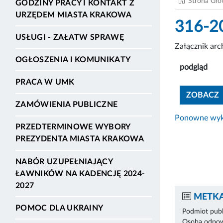
Strona Gł
GODZINY PRACY I KONTAKT Z
URZĘDEM MIASTA KRAKOWA
316-2
USŁUGI - ZAŁATW SPRAWĘ
Załącznik ar
OGŁOSZENIA I KOMUNIKATY
podgląd
PRACA W UMK
ZOBACZ
ZAMÓWIENIA PUBLICZNE
Ponowne wyko
PRZEDTERMINOWE WYBORY
PREZYDENTA MIASTA KRAKOWA
NABÓR UZUPEŁNIAJĄCY
ŁAWNIKÓW NA KADENCJĘ 2024-
2027
METKA
POMOC DLA UKRAINY
Podmiot publ
Osoba odpowi