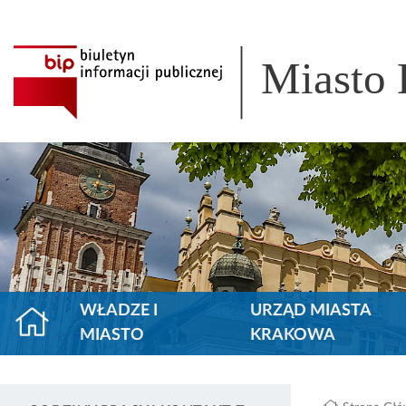
Miasto
WŁADZE I
URZĄD MIASTA
MIASTO
KRAKOWA