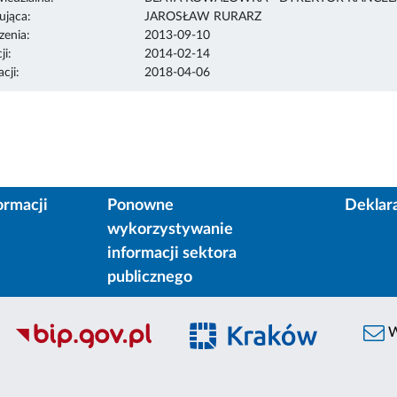
ująca:
JAROSŁAW RURARZ
enia:
2013-09-10
ji:
2014-02-14
cji:
2018-04-06
ormacji
Ponowne
Deklar
wykorzystywanie
informacji sektora
publicznego
W