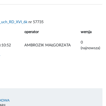
_uch_RD_XVI_6k
nr 57735
operator
wersja
0
:10:52
AMBROZIK MAŁGORZATA
(najnowsza)
y
AKOWA
RII