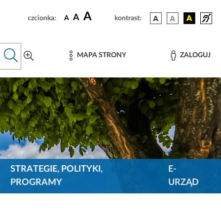
A
A
czcionka:
A
kontrast:
MAPA STRONY
ZALOGUJ
STRATEGIE, POLITYKI,
E-
PROGRAMY
URZĄD