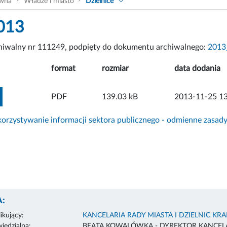
ówna
Władze i miasto
Dzielnice
013
chiwalny nr 111249, podpięty do dokumentu archiwalnego:
2013
format
rozmiar
data dodania
ZOBACZ ZAŁĄCZNIK
PDF
139.03 kB
2013-11-25 13
rzystywanie informacji sektora publicznego - odmienne zasad
:
ikujący:
KANCELARIA RADY MIASTA I DZIELNIC KR
edzialna:
BEATA KOWALÓWKA - DYREKTOR KANCELA