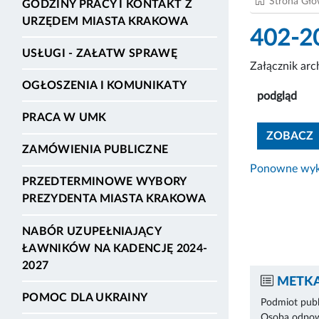
Strona Gł
GODZINY PRACY I KONTAKT Z
URZĘDEM MIASTA KRAKOWA
402-2
USŁUGI - ZAŁATW SPRAWĘ
Załącznik ar
OGŁOSZENIA I KOMUNIKATY
podgląd
PRACA W UMK
ZOBACZ
ZAMÓWIENIA PUBLICZNE
Ponowne wyko
PRZEDTERMINOWE WYBORY
PREZYDENTA MIASTA KRAKOWA
NABÓR UZUPEŁNIAJĄCY
ŁAWNIKÓW NA KADENCJĘ 2024-
2027
METKA
POMOC DLA UKRAINY
Podmiot publ
Osoba odpowi