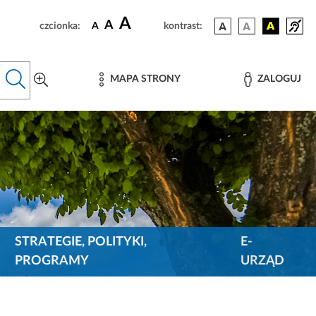
A
A
czcionka:
A
kontrast:
MAPA STRONY
ZALOGUJ
STRATEGIE, POLITYKI,
E-
PROGRAMY
URZĄD