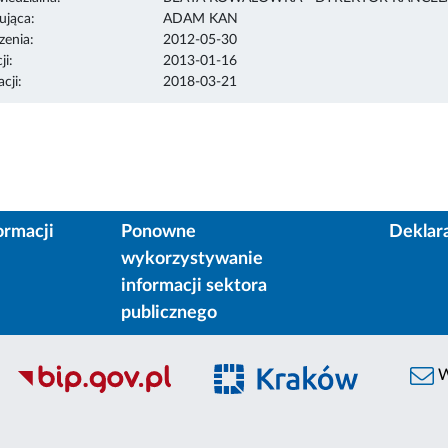
ująca:
ADAM KAN
enia:
2012-05-30
ji:
2013-01-16
cji:
2018-03-21
ormacji
Ponowne
Deklar
wykorzystywanie
informacji sektora
publicznego
W