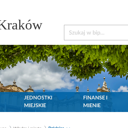
 Kraków
Szukaj w bip
JEDNOSTKI
FINANSE I
MIEJSKIE
MIENIE