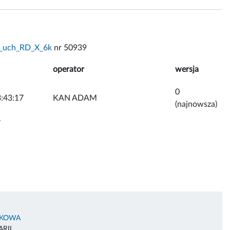
_uch_RD_X_6k
nr 50939
operator
wersja
0
:43:17
KAN ADAM
(najnowsza)
y
AKOWA
RII