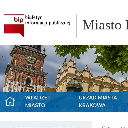
Miasto
WŁADZE I
URZĄD MIASTA
MIASTO
KRAKOWA