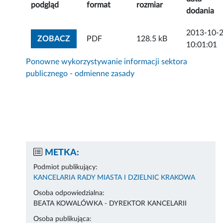
podgląd
format
rozmiar
dodania
2013-10-
ZOBACZ ZAŁĄCZNIK
ZOBACZ
PDF
128.5 kB
10:01:01
Ponowne wykorzystywanie informacji sektora
publicznego - odmienne zasady
METKA:
Podmiot publikujący:
KANCELARIA RADY MIASTA I DZIELNIC KRAKOWA
Osoba odpowiedzialna:
BEATA KOWALÓWKA - DYREKTOR KANCELARII
Osoba publikująca: