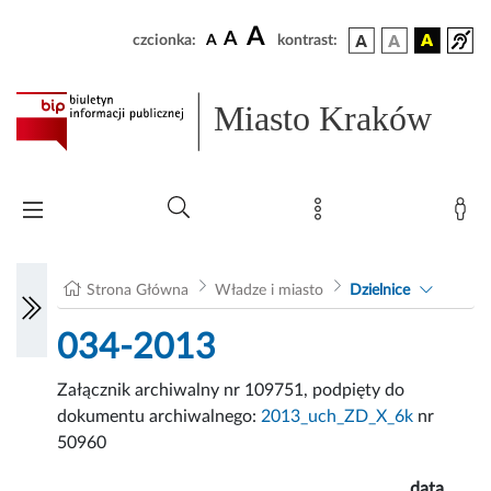
A
A
czcionka:
A
kontrast:
Miasto Kraków
Strona Główna
Władze i miasto
Dzielnice
034-2013
Załącznik archiwalny nr 109751, podpięty do
dokumentu archiwalnego:
2013_uch_ZD_X_6k
nr
50960
data