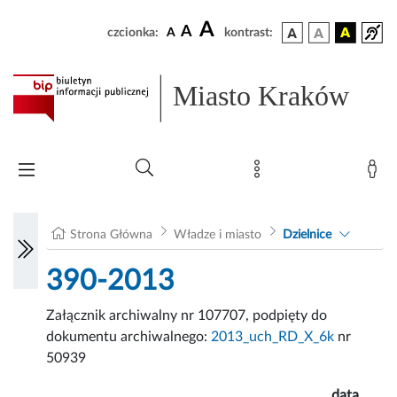
A
A
czcionka:
A
kontrast:
Miasto Kraków
Strona Główna
Władze i miasto
Dzielnice
390-2013
Załącznik archiwalny nr 107707, podpięty do
dokumentu archiwalnego:
2013_uch_RD_X_6k
nr
50939
data