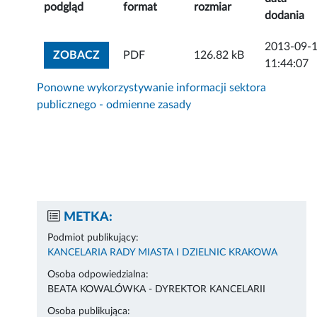
podgląd
format
rozmiar
dodania
2013-09-
ZOBACZ ZAŁĄCZNIK
ZOBACZ
PDF
126.82 kB
11:44:07
Ponowne wykorzystywanie informacji sektora
publicznego - odmienne zasady
METKA:
Podmiot publikujący:
KANCELARIA RADY MIASTA I DZIELNIC KRAKOWA
Osoba odpowiedzialna:
BEATA KOWALÓWKA - DYREKTOR KANCELARII
Osoba publikująca: