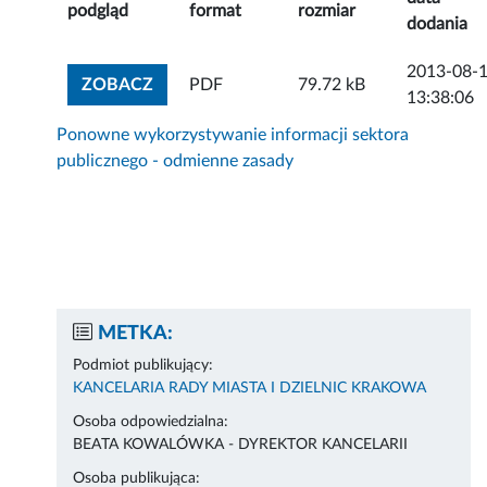
podgląd
format
rozmiar
dodania
2013-08-
ZOBACZ ZAŁĄCZNIK
ZOBACZ
PDF
79.72 kB
13:38:06
Ponowne wykorzystywanie informacji sektora
publicznego - odmienne zasady
METKA:
Podmiot publikujący:
KANCELARIA RADY MIASTA I DZIELNIC KRAKOWA
Osoba odpowiedzialna:
BEATA KOWALÓWKA - DYREKTOR KANCELARII
Osoba publikująca: