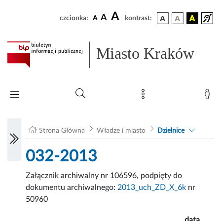
A
A
czcionka:
A
kontrast:
Miasto Kraków
Strona Główna
Władze i miasto
Dzielnice
032-2013
Załącznik archiwalny nr 106596, podpięty do
dokumentu archiwalnego:
2013_uch_ZD_X_6k
nr
50960
data