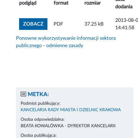
podgląd
format
rozmiar
dodania
2013-08-
ZOBACZ ZAŁĄCZNIK
ZOBACZ
PDF
37.25 kB
14:41:58
Ponowne wykorzystywanie informacji sektora
publicznego - odmienne zasady
METKA:
Podmiot publikujący:
KANCELARIA RADY MIASTA I DZIELNIC KRAKOWA
Osoba odpowiedzialna:
BEATA KOWALÓWKA - DYREKTOR KANCELARII
Osoba publikująca: