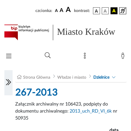
A
A
czcionka:
A
kontrast:
Miasto Kraków
Strona Główna
Władze i miasto
Dzielnice
267-2013
Załącznik archiwalny nr 106423, podpięty do
dokumentu archiwalnego:
2013_uch_RD_VI_6k
nr
50935
data