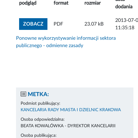
podgląd
format
rozmiar
dodania
2013-07-
ZOBACZ ZAŁĄCZNIK
ZOBACZ
PDF
23.07 kB
11:35:18
Ponowne wykorzystywanie informacji sektora
publicznego - odmienne zasady
METKA:
Podmiot publikujący:
KANCELARIA RADY MIASTA I DZIELNIC KRAKOWA
Osoba odpowiedzialna:
BEATA KOWALÓWKA - DYREKTOR KANCELARII
Osoba publikująca: