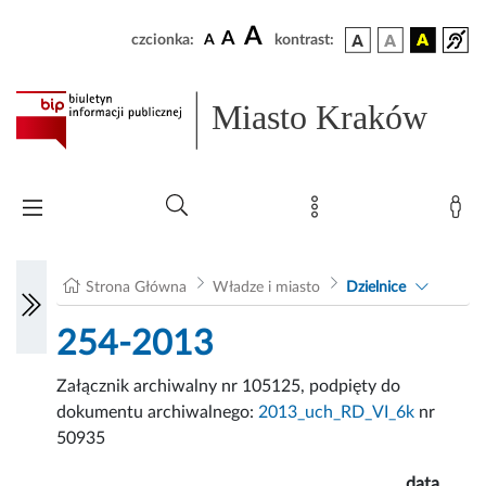
A
A
czcionka:
A
kontrast:
Miasto Kraków
Strona Główna
Władze i miasto
Dzielnice
254-2013
Załącznik archiwalny nr 105125, podpięty do
dokumentu archiwalnego:
2013_uch_RD_VI_6k
nr
50935
data