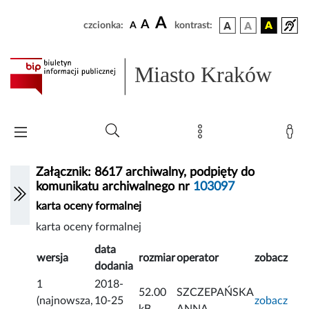
A
A
czcionka:
A
kontrast:
Miasto Kraków
Załącznik: 8617 archiwalny, podpięty do
komunikatu archiwalnego nr
103097
karta oceny formalnej
karta oceny formalnej
data
wersja
rozmiar
operator
zobacz
dodania
1
2018-
52.00
SZCZEPAŃSKA
(najnowsza,
10-25
zobacz
kB
ANNA