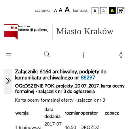
A
A
czcionka:
A
kontrast:
Miasto Kraków
Załącznik: 6164 archiwalny, podpięty do
komunikatu archiwalnego nr
88297
OGŁOSZENIE POK_projekty_20 07_2017_karta oceny
formalnej - załącznik nr 3 do ogłoszenia
Karta oceny formalnej oferty - załącznik nr 3
data
wersja
rozmiar
operator
zobacz
dodania
2017-07-
1 (najnowsza,
46.50
DROŻDŻ