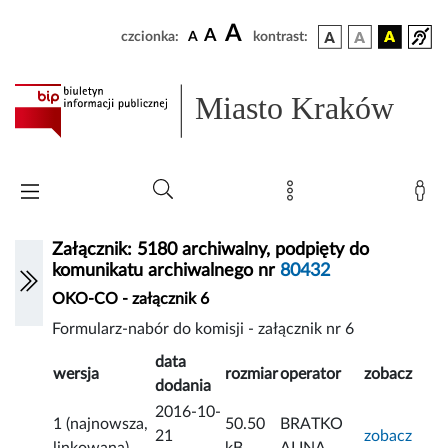
A
A
czcionka:
A
kontrast:
Miasto Kraków
Załącznik: 5180 archiwalny, podpięty do
komunikatu archiwalnego nr
80432
OKO-CO - załącznik 6
Formularz-nabór do komisji - załącznik nr 6
data
wersja
rozmiar
operator
zobacz
dodania
2016-10-
1 (najnowsza,
50.50
BRATKO
21
zobacz
linkowana)
kB
ALINA