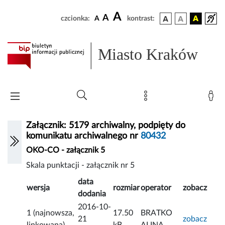
A
A
czcionka:
A
kontrast:
Miasto Kraków
Załącznik: 5179 archiwalny, podpięty do
komunikatu archiwalnego nr
80432
OKO-CO - załącznik 5
Skala punktacji - załącznik nr 5
data
wersja
rozmiar
operator
zobacz
dodania
2016-10-
1 (najnowsza,
17.50
BRATKO
21
zobacz
linkowana)
kB
ALINA