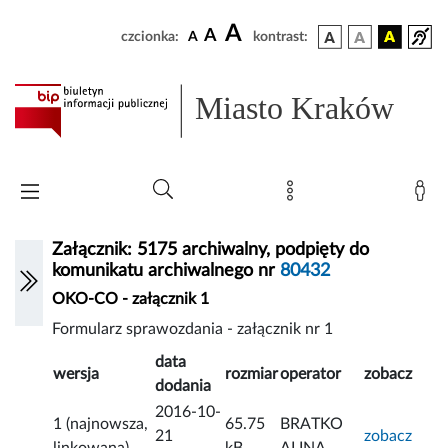
A
A
czcionka:
A
kontrast:
Miasto Kraków
Załącznik: 5175 archiwalny, podpięty do
komunikatu archiwalnego nr
80432
OKO-CO - załącznik 1
Formularz sprawozdania - załącznik nr 1
data
wersja
rozmiar
operator
zobacz
dodania
2016-10-
1 (najnowsza,
65.75
BRATKO
21
zobacz
linkowana)
kB
ALINA