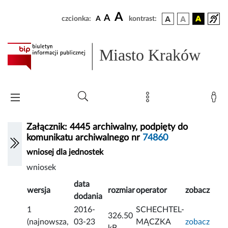
A
A
czcionka:
A
kontrast:
Miasto Kraków
Załącznik: 4445 archiwalny, podpięty do
komunikatu archiwalnego nr
74860
wniosej dla jednostek
wniosek
data
wersja
rozmiar
operator
zobacz
dodania
1
2016-
SCHECHTEL-
326.50
(najnowsza,
03-23
MĄCZKA
zobacz
kB