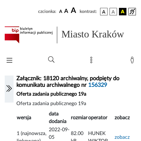
A
A
czcionka:
A
kontrast:
Miasto Kraków
Załącznik: 18120 archiwalny, podpięty do
komunikatu archiwalnego nr
156329
Oferta zadania publicznego 19a
Oferta zadania publicznego 19a
data
wersja
rozmiar
operator
zobacz
dodania
2022-09-
1 (najnowsza,
82.00
HUNEK
05
zobacz
linkowana)
kB
WIKTOR