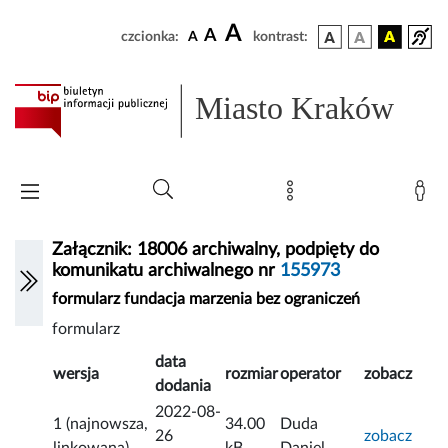
A
A
czcionka:
A
kontrast:
Miasto Kraków
Załącznik: 18006 archiwalny, podpięty do
komunikatu archiwalnego nr
155973
formularz fundacja marzenia bez ograniczeń
formularz
data
wersja
rozmiar
operator
zobacz
dodania
2022-08-
1 (najnowsza,
34.00
Duda
26
zobacz
linkowana)
kB
Daniel