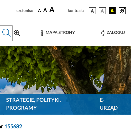
A
A
czcionka:
A
kontrast:
MAPA STRONY
ZALOGUJ
STRATEGIE, POLITYKI,
E-
PROGRAMY
URZĄD
nr
155682