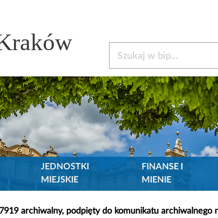
 Kraków
Szukaj w bip
JEDNOSTKI
FINANSE I
MIEJSKIE
MIENIE
17919 archiwalny, podpięty do komunikatu archiwalnego 