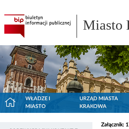
Miasto
WŁADZE I
URZĄD MIASTA
MIASTO
KRAKOWA
Załącznik: 