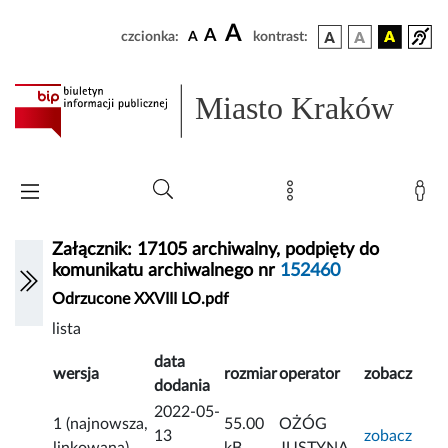
A
A
czcionka:
A
kontrast:
Miasto Kraków
Załącznik: 17105 archiwalny, podpięty do
komunikatu archiwalnego nr
152460
Odrzucone XXVIII LO.pdf
lista
data
wersja
rozmiar
operator
zobacz
dodania
2022-05-
1 (najnowsza,
55.00
OŻÓG
13
zobacz
linkowana)
kB
JUSTYNA