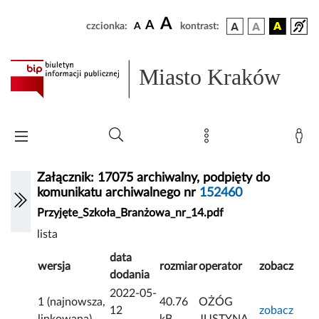
A
A
czcionka:
A
kontrast:
Miasto Kraków
Załącznik: 17075 archiwalny, podpięty do
komunikatu archiwalnego nr
152460
Przyjęte_Szkoła_Branżowa_nr_14.pdf
lista
data
wersja
rozmiar
operator
zobacz
dodania
2022-05-
1 (najnowsza,
40.76
OŻÓG
12
zobacz
linkowana)
kB
JUSTYNA