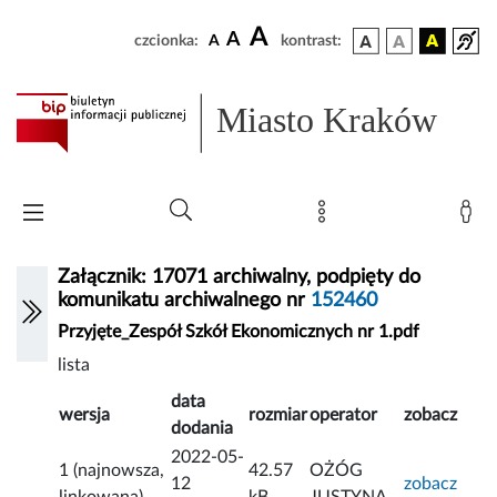
A
A
czcionka:
A
kontrast:
Miasto Kraków
Załącznik: 17071 archiwalny, podpięty do
komunikatu archiwalnego nr
152460
Przyjęte_Zespół Szkół Ekonomicznych nr 1.pdf
lista
data
wersja
rozmiar
operator
zobacz
dodania
2022-05-
1 (najnowsza,
42.57
OŻÓG
12
zobacz
linkowana)
kB
JUSTYNA