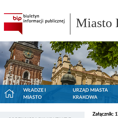
Miasto
WŁADZE I
URZĄD MIASTA
MIASTO
KRAKOWA
Załącznik: 