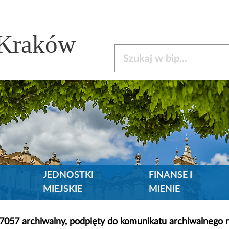
 Kraków
Szukaj w bip
JEDNOSTKI
FINANSE I
MIEJSKIE
MIENIE
17057 archiwalny, podpięty do komunikatu archiwalnego 