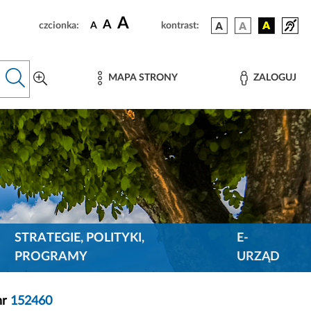
A
A
czcionka:
A
kontrast:
MAPA STRONY
ZALOGUJ
STRATEGIE, POLITYKI,
E-
PROGRAMY
URZĄD
nr
152460