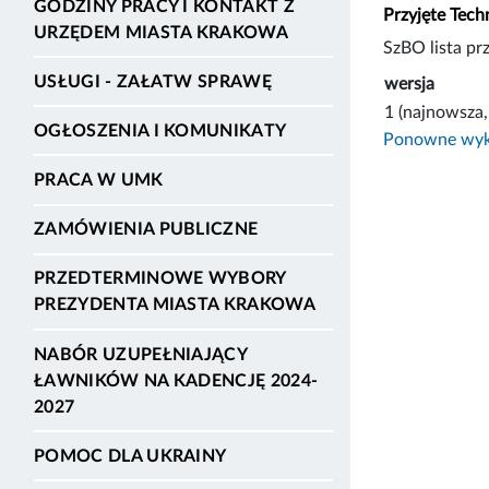
GODZINY PRACY I KONTAKT Z
Przyjęte Tech
URZĘDEM MIASTA KRAKOWA
SzBO lista pr
USŁUGI - ZAŁATW SPRAWĘ
wersja
1 (najnowsza,
OGŁOSZENIA I KOMUNIKATY
Ponowne wyko
PRACA W UMK
ZAMÓWIENIA PUBLICZNE
PRZEDTERMINOWE WYBORY
PREZYDENTA MIASTA KRAKOWA
NABÓR UZUPEŁNIAJĄCY
ŁAWNIKÓW NA KADENCJĘ 2024-
2027
POMOC DLA UKRAINY