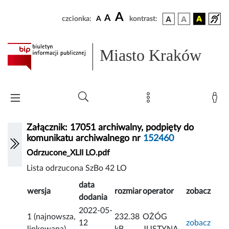
A
A
czcionka:
A
kontrast:
Miasto Kraków
Załącznik: 17051 archiwalny, podpięty do
komunikatu archiwalnego nr
152460
Odrzucone_XLII LO.pdf
Lista odrzucona SzBo 42 LO
data
wersja
rozmiar
operator
zobacz
dodania
2022-05-
1 (najnowsza,
232.38
OŻÓG
12
zobacz
linkowana)
kB
JUSTYNA