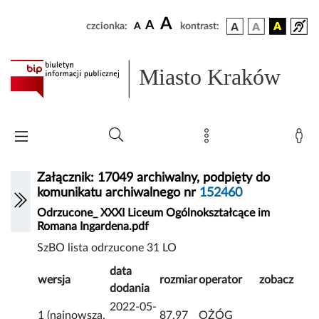
A
A
czcionka:
A
kontrast:
Miasto Kraków
Załącznik: 17049 archiwalny, podpięty do
komunikatu archiwalnego nr
152460
Odrzucone_ XXXI Liceum Ogólnokształcące im
Romana Ingardena.pdf
SzBO lista odrzucone 31 LO
data
wersja
rozmiar
operator
zobacz
dodania
2022-05-
1 (najnowsza,
87.97
OŻÓG