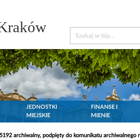
 Kraków
Szukaj w bip
JEDNOSTKI
FINANSE I
MIEJSKIE
MIENIE
15192 archiwalny, podpięty do komunikatu archiwalnego 