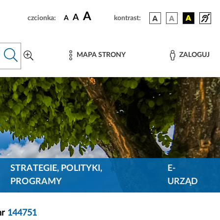
A
A
czcionka:
A
kontrast:
MAPA STRONY
ZALOGUJ
STRATEGIE, POLITYKI,
E-
PROGRAMY
URZĄD
nr
144751