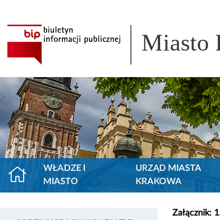
Miasto
WŁADZE I
URZĄD MIASTA
MIASTO
KRAKOWA
Załącznik: 