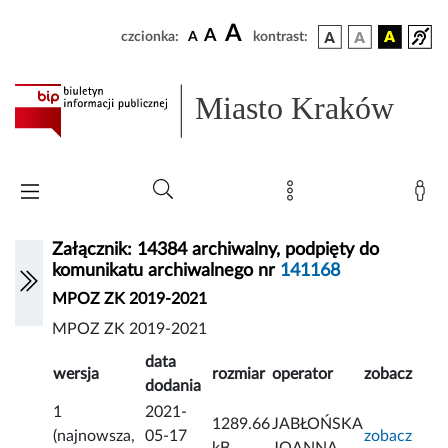
A
A
czcionka:
A
kontrast:
Miasto Kraków
Załącznik: 14384 archiwalny, podpięty do
komunikatu archiwalnego nr
141168
MPOZ ZK 2019-2021
MPOZ ZK 2019-2021
data
wersja
rozmiar
operator
zobacz
dodania
1
2021-
1289.66
JABŁOŃSKA
(najnowsza,
05-17
zobacz
kB
JOANNA