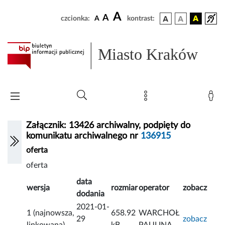
A
A
czcionka:
A
kontrast:
Miasto Kraków
Załącznik: 13426 archiwalny, podpięty do
komunikatu archiwalnego nr
136915
oferta
oferta
data
wersja
rozmiar
operator
zobacz
dodania
2021-01-
1 (najnowsza,
658.92
WARCHOŁ
29
zobacz
linkowana)
kB
PAULINA