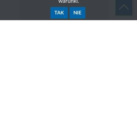
warunki.
TAK
NIE
Zakres działania:
Do zakresu działania
Oddziału ds. Umów i
Zezwoleń (SA-10)
należą sprawy realizowane przez
funkcjonujące w strukturze Oddziału: