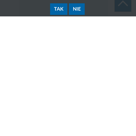
TAK
NIE
Zakres działania:
Występowanie do Wojewody Małopolskiego
o wydanie decyzji stwierdzających nabycie