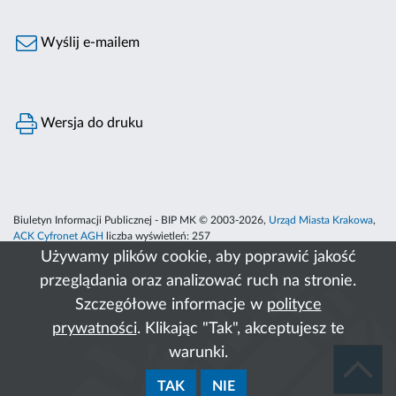
Wyślij e-mailem
Wersja do druku
Biuletyn Informacji Publicznej - BIP MK © 2003-2026,
Urząd Miasta Krakowa
,
ACK Cyfronet AGH
liczba wyświetleń:
257
Używamy plików cookie, aby poprawić jakość
przeglądania oraz analizować ruch na stronie.
Szczegółowe informacje w
polityce
prywatności
. Klikając "Tak", akceptujesz te
warunki.
TAK
NIE