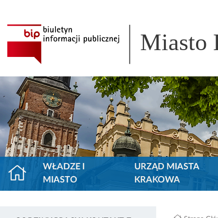
Miasto
WŁADZE I
URZĄD MIASTA
MIASTO
KRAKOWA