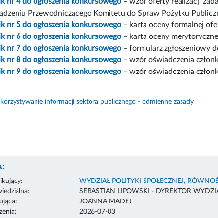
ik nr 4 do ogłoszenia konkursowego
– wzór oferty realizacji za
ądzeniu Przewodniczącego Komitetu do Spraw Pożytku Publicz
ik nr 5 do ogłoszenia konkursowego
– karta oceny formalnej ofe
ik nr 6 do ogłoszenia konkursowego
– karta oceny merytorycznej
ik nr 7 do ogłoszenia konkursowego
– formularz zgłoszeniowy d
ik nr 8 do ogłoszenia konkursowego
– wzór oświadczenia członk
ik nr 9 do ogłoszenia konkursowego
– wzór oświadczenia członk
orzystywanie informacji sektora publicznego - odmienne zasady
:
ikujący:
WYDZIAŁ POLITYKI SPOŁECZNEJ, RÓWNOŚ
edzialna:
SEBASTIAN LIPOWSKI - DYREKTOR WYDZI
ująca:
JOANNA MADEJ
enia:
2026-07-03