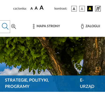
A
A
czcionka:
A
kontrast:
MAPA STRONY
ZALOGUJ
STRATEGIE, POLITYKI,
E-
PROGRAMY
URZĄD