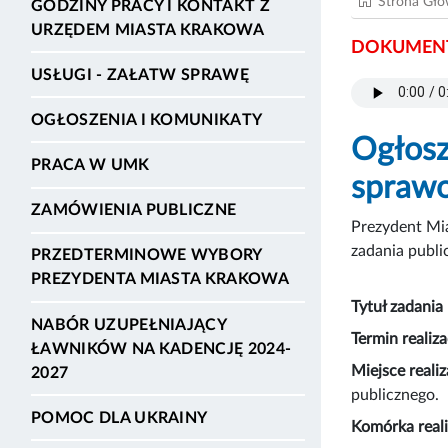
Strona Gł
GODZINY PRACY I KONTAKT Z
URZĘDEM MIASTA KRAKOWA
DOKUMENT
USŁUGI - ZAŁATW SPRAWĘ
OGŁOSZENIA I KOMUNIKATY
Ogłosz
PRACA W UMK
sprawo
ZAMÓWIENIA PUBLICZNE
Prezydent Mia
zadania publi
PRZEDTERMINOWE WYBORY
PREZYDENTA MIASTA KRAKOWA
Tytuł zadania
NABÓR UZUPEŁNIAJĄCY
Termin realiza
ŁAWNIKÓW NA KADENCJĘ 2024-
Miejsce realiz
2027
publicznego.
POMOC DLA UKRAINY
Komórka reali