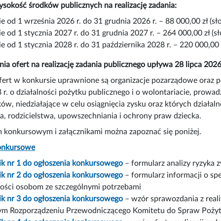
okość środków publicznych na realizację zadania:
e od 1 września 2026 r. do 31 grudnia 2026 r. – 88 000,00 zł (sł
e od 1 stycznia 2027 r. do 31 grudnia 2027 r. – 264 000,00 zł (s
e od 1 stycznia 2028 r. do 31 października 2028 r. – 220 000,00 
nia ofert na realizację zadania publicznego upływa 28 lipca 2026
fert w konkursie uprawnione są organizacje pozarządowe oraz p
 r. o działalności pożytku publicznego i o wolontariacie, prowa
ków, niedziałające w celu osiągnięcia zysku oraz których działal
, rodzicielstwa, upowszechniania i ochrony praw dziecka.
 konkursowym i załącznikami można zapoznać się poniżej.
onkursowe
ik nr 1 do ogłoszenia konkursowego
– formularz analizy ryzyka 
ik nr 2 do ogłoszenia konkursowego
– formularz informacji o s
ości osobom ze szczególnymi potrzebami
ik nr 3 do ogłoszenia konkursowego
– wzór sprawozdania z real
ym Rozporządzeniu Przewodniczącego Komitetu do Spraw Pożyt