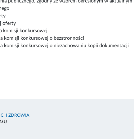
dania publicznego, zgodny ze wzorem określonym w aktualnym
nego
rty
 oferty
o komisji konkursowej
a komisji konkursowej o bezstronności
a komisji konkursowej o niezachowaniu kopii dokumentacji
CI I ZDROWIA
AŁU