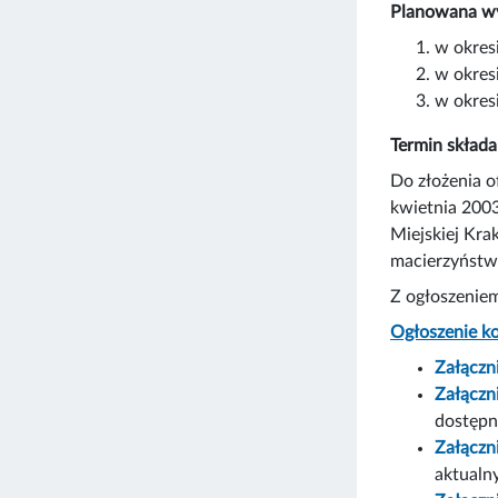
Planowana wys
w okresi
w okresi
w okresi
Termin składa
Do złożenia o
kwietnia 2003
Miejskiej Kra
macierzyństwa
Z ogłoszeniem
Ogłoszenie k
Załączn
Załączn
dostępn
Załączn
aktualn