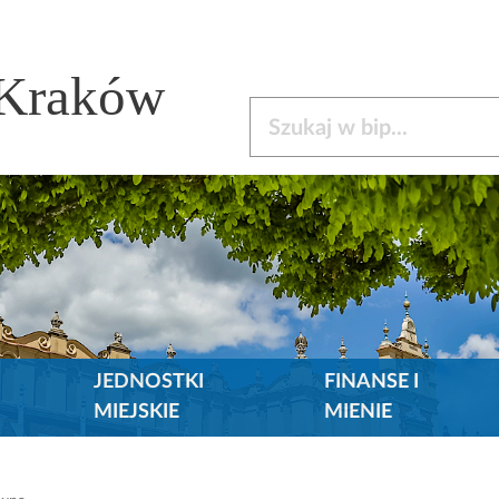
 Kraków
Szukaj w bip
JEDNOSTKI
FINANSE I
MIEJSKIE
MIENIE