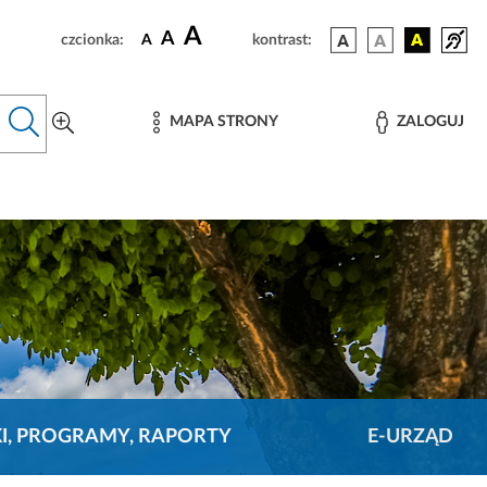
A
A
czcionka:
A
kontrast:
MAPA STRONY
ZALOGUJ
KI, PROGRAMY, RAPORTY
E-URZĄD