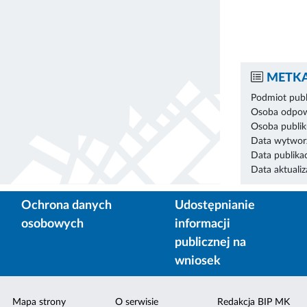
METKA
Podmiot publ
Osoba odpowi
Osoba publik
Data wytworz
Data publikac
Data aktualiza
Ochrona danych
Udostępnianie
osobowych
informacji
publicznej na
wniosek
Mapa strony
O serwisie
Redakcja BIP MK