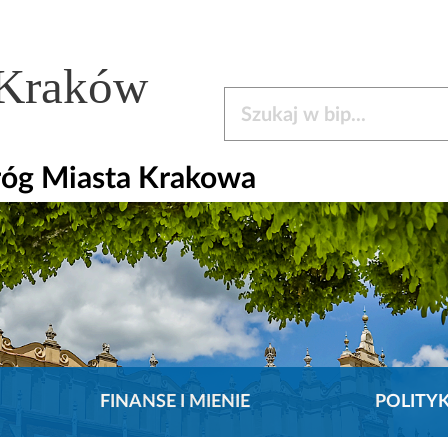
 Kraków
Szukaj w bip
róg Miasta Krakowa
FINANSE I MIENIE
POLITY