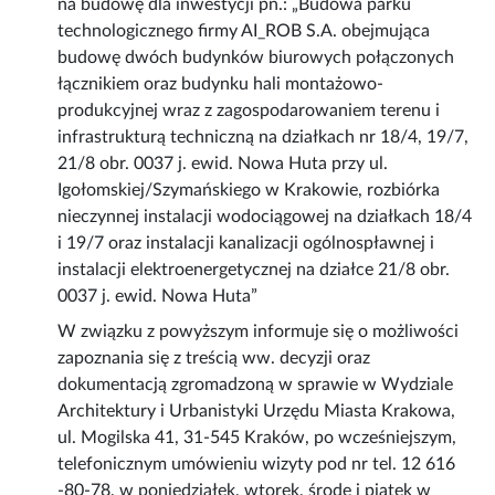
na budowę dla inwestycji pn.: „Budowa parku
technologicznego firmy AI_ROB S.A. obejmująca
budowę dwóch budynków biurowych połączonych
łącznikiem oraz budynku hali montażowo-
produkcyjnej wraz z zagospodarowaniem terenu i
infrastrukturą techniczną na działkach nr 18/4, 19/7,
21/8 obr. 0037 j. ewid. Nowa Huta przy ul.
Igołomskiej/Szymańskiego w Krakowie, rozbiórka
nieczynnej instalacji wodociągowej na działkach 18/4
i 19/7 oraz instalacji kanalizacji ogólnospławnej i
instalacji elektroenergetycznej na działce 21/8 obr.
0037 j. ewid. Nowa Huta”
W związku z powyższym informuje się o możliwości
zapoznania się z treścią ww. decyzji oraz
dokumentacją zgromadzoną w sprawie w Wydziale
Architektury i Urbanistyki Urzędu Miasta Krakowa,
ul. Mogilska 41, 31-545 Kraków, po wcześniejszym,
telefonicznym umówieniu wizyty pod nr tel. 12 616
-80-78, w poniedziałek, wtorek, środę i piątek w