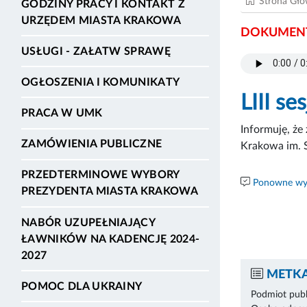
Strona Gł
GODZINY PRACY I KONTAKT Z
URZĘDEM MIASTA KRAKOWA
DOKUMENT
USŁUGI - ZAŁATW SPRAWĘ
OGŁOSZENIA I KOMUNIKATY
LIII s
PRACA W UMK
Informuję, że
ZAMÓWIENIA PUBLICZNE
Krakowa im. 
PRZEDTERMINOWE WYBORY
Ponowne wyk
PREZYDENTA MIASTA KRAKOWA
NABÓR UZUPEŁNIAJĄCY
ŁAWNIKÓW NA KADENCJĘ 2024-
2027
METKA
POMOC DLA UKRAINY
Podmiot publ