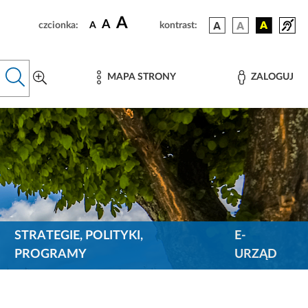
A
A
czcionka:
A
kontrast:
MAPA STRONY
ZALOGUJ
STRATEGIE, POLITYKI,
E-
PROGRAMY
URZĄD