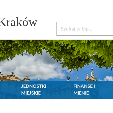
 Kraków
Szukaj w bip
JEDNOSTKI
FINANSE I
MIEJSKIE
MIENIE