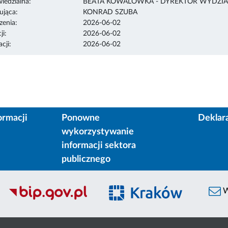
edzialna:
BEATA KOWALÓWKA - DYREKTOR WYDZIA
ująca:
KONRAD SZUBA
enia:
2026-06-02
ji:
2026-06-02
cji:
2026-06-02
ormacji
Ponowne
Deklar
wykorzystywanie
informacji sektora
publicznego
W