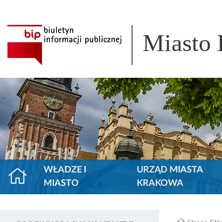
Miasto
WŁADZE I
URZĄD MIASTA
MIASTO
KRAKOWA