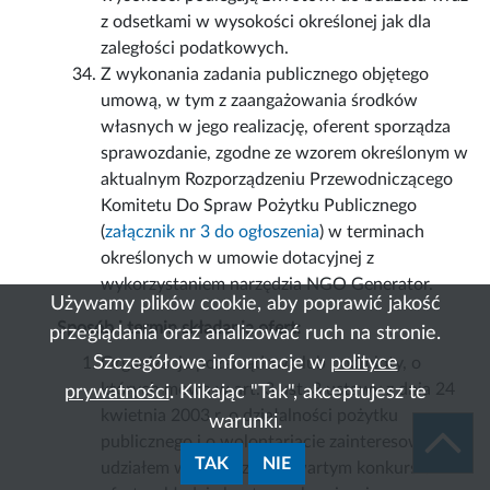
z odsetkami w wysokości określonej jak dla
zaległości podatkowych.
Z wykonania zadania publicznego objętego
umową, w tym z zaangażowania środków
własnych w jego realizację, oferent sporządza
sprawozdanie, zgodne ze wzorem określonym w
aktualnym Rozporządzeniu Przewodniczącego
Komitetu Do Spraw Pożytku Publicznego
(
załącznik nr 3 do ogłoszenia
) w terminach
określonych w umowie dotacyjnej z
wykorzystaniem narzędzia NGO Generator.
Używamy plików cookie, aby poprawić jakość
Sposób i termin składania ofert:
przeglądania oraz analizować ruch na stronie.
Szczegółowe informacje w
polityce
Organizacja pozarządowa lub podmioty, o
których mowa w art. 3 ust. 3 ustawy z dnia 24
prywatności
. Klikając "Tak", akceptujesz te
kwietnia 2003 r. o działalności pożytku
warunki.
publicznego i o wolontariacie zainteresowane
TAK
NIE
udziałem w niniejszym otwartym konkursie