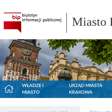
Miasto
WŁADZE I
URZĄD MIASTA
MIASTO
KRAKOWA