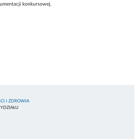
kumentacji konkursowej.
CI I ZDROWIA
WYDZIAŁU