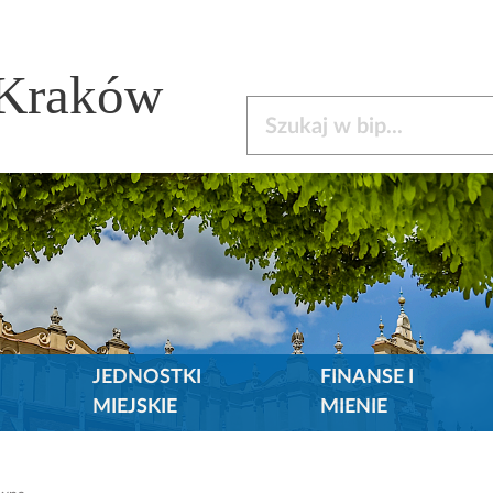
 Kraków
Szukaj w bip
JEDNOSTKI
FINANSE I
MIEJSKIE
MIENIE