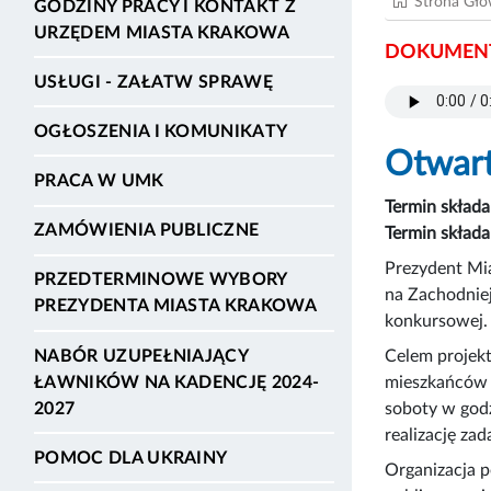
Strona Gł
GODZINY PRACY I KONTAKT Z
URZĘDEM MIASTA KRAKOWA
DOKUMENT
USŁUGI - ZAŁATW SPRAWĘ
OGŁOSZENIA I KOMUNIKATY
Otwar
PRACA W UMK
Termin składa
ZAMÓWIENIA PUBLICZNE
Termin składa
Prezydent Mia
PRZEDTERMINOWE WYBORY
na Zachodniej
PREZYDENTA MIASTA KRAKOWA
konkursowej.
NABÓR UZUPEŁNIAJĄCY
Celem projekt
ŁAWNIKÓW NA KADENCJĘ 2024-
mieszkańców 
2027
soboty w godz
realizację zad
POMOC DLA UKRAINY
Organizacja p