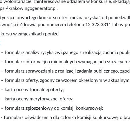
 o wolontariacie, zainteresowane udziałem w konkursie, składa
ps://krakow.ngogenerator.pl.
tyczące otwartego konkursu ofert można uzyskać od poniedziałk
ówności i Zdrowia pod numerem telefonu 12 323 3311 lub w poko
kursu w załącznikach poniżej.
E
1
– formularz analizy ryzyka związanego z realizacją zadania publ
– formularz informacji o minimalnych wymaganiach służących 
– formularz sprawozdania z realizacji zadania publicznego, z
– formularz oferty, zgodny ze wzorem określonym w aktualnym
– karta oceny formalnej oferty;
– karta oceny merytorycznej oferty;
7
– formularz zgłoszeniowy do komisji konkursowej;
- formularz oświadczenia dla członka komisji konkursowej o b