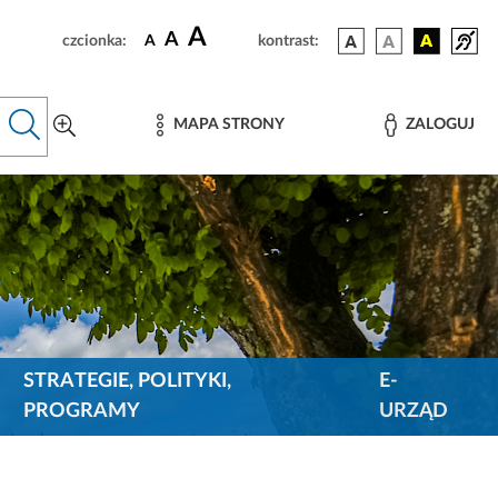
A
A
czcionka:
A
kontrast:
MAPA STRONY
ZALOGUJ
STRATEGIE, POLITYKI,
E-
PROGRAMY
URZĄD