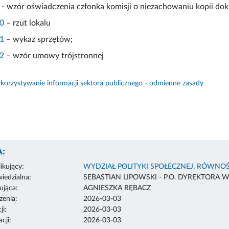
- wzór oświadczenia członka komisji o niezachowaniu kopii do
10
– rzut lokalu
11
– wykaz sprzętów;
12
– wzór umowy trójstronnej
orzystywanie informacji sektora publicznego - odmienne zasady
:
ikujący:
WYDZIAŁ POLITYKI SPOŁECZNEJ, RÓWNOŚ
edzialna:
SEBASTIAN LIPOWSKI - P.O. DYREKTORA 
ująca:
AGNIESZKA RĘBACZ
enia:
2026-03-03
ji:
2026-03-03
cji:
2026-03-03