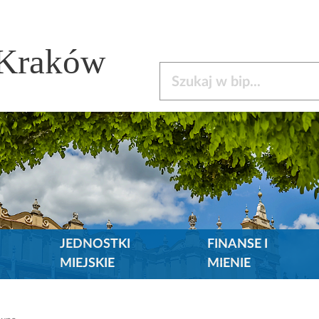
 Kraków
Szukaj w bip
JEDNOSTKI
FINANSE I
MIEJSKIE
MIENIE