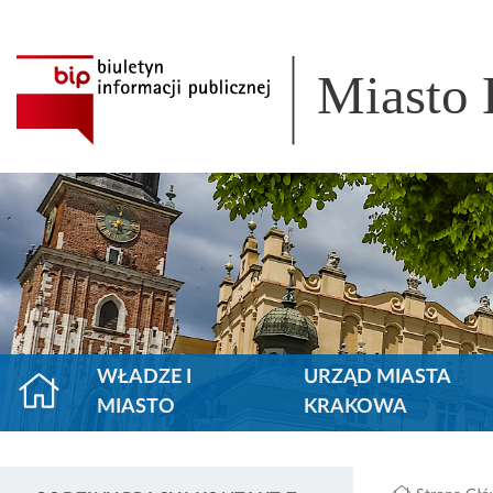
Miasto
WŁADZE I
URZĄD MIASTA
MIASTO
KRAKOWA