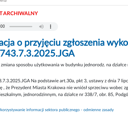
ówna
 ARCHIWALNY
acja o przyjęciu zgłoszenia wy
6743.7.3.2025.JGA
zmiana sposobu użytkowania w budynku jednorodz. na działce n
7.3.2025.JGA Na podstawie art.30a, pkt 3, ustawy z dnia 7 lipca
ę , że Prezydent Miasta Krakowa nie wniósł sprzeciwu wobec z
szkalnym, jednorodzinnym, na działce nr 338/7, obr. 85, Podg
orzystywanie informacji sektora publicznego - odmienne zasady