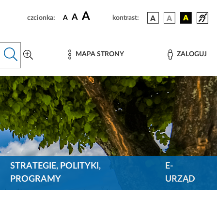
A
A
czcionka:
A
kontrast:
MAPA STRONY
ZALOGUJ
STRATEGIE, POLITYKI,
E-
PROGRAMY
URZĄD