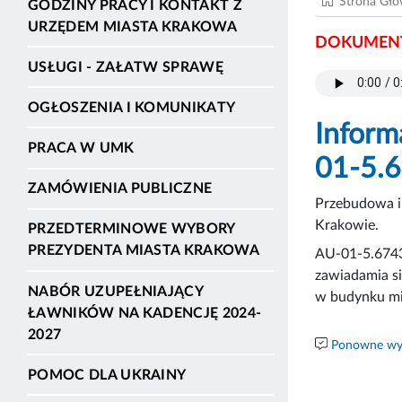
Strona Gł
GODZINY PRACY I KONTAKT Z
URZĘDEM MIASTA KRAKOWA
DOKUMENT
USŁUGI - ZAŁATW SPRAWĘ
OGŁOSZENIA I KOMUNIKATY
Inform
PRACA W UMK
01-5.
ZAMÓWIENIA PUBLICZNE
Przebudowa i 
Krakowie.
PRZEDTERMINOWE WYBORY
PREZYDENTA MIASTA KRAKOWA
AU-01-5.6743.
zawiadamia si
NABÓR UZUPEŁNIAJĄCY
w budynku mie
ŁAWNIKÓW NA KADENCJĘ 2024-
2027
Ponowne wyk
POMOC DLA UKRAINY