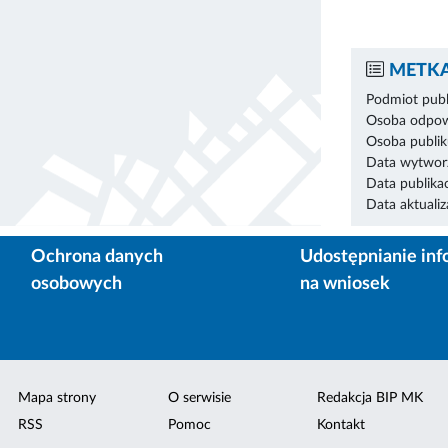
METKA
Podmiot publ
Osoba odpowi
Osoba publik
Data wytworz
Data publikac
Data aktualiza
Ochrona danych
Udostępnianie inf
osobowych
na wniosek
Mapa strony
O serwisie
Redakcja BIP MK
RSS
Pomoc
Kontakt