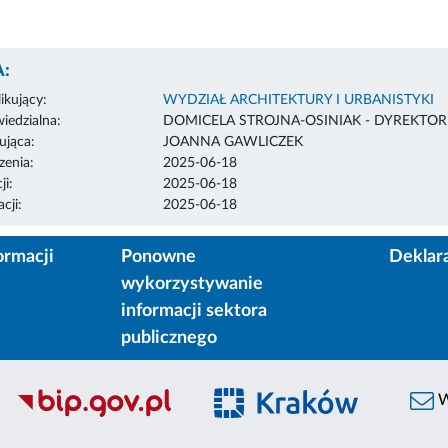
:
ikujący:
WYDZIAŁ ARCHITEKTURY I URBANISTYKI
edzialna:
DOMICELA STROJNA-OSINIAK - DYREKTO
ująca:
JOANNA GAWLICZEK
enia:
2025-06-18
ji:
2025-06-18
cji:
2025-06-18
ormacji
Ponowne
Deklar
wykorzystywanie
informacji sektora
publicznego
W