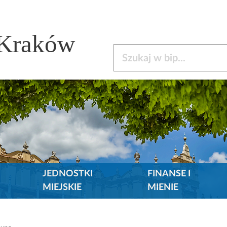
 Kraków
Szukaj w bip
JEDNOSTKI
FINANSE I
MIEJSKIE
MIENIE