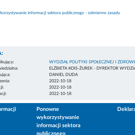
orzystywanie informacji sektora publicznego - odmienne zasady
:
ikujący:
WYDZIAŁ POLITYKI SPOŁECZNEJ I ZDROW
edzialna:
ELŻBIETA KOIS-ŻUREK - DYREKTOR WYDZI
ująca:
DANIEL DUDA
enia:
2022-10-18
ji:
2022-10-18
cji:
2022-10-18
ormacji
Ponowne
Deklar
wykorzystywanie
informacji sektora
publicznego