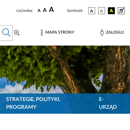
A
A
czcionka:
A
kontrast:
MAPA STRONY
ZALOGUJ
STRATEGIE, POLITYKI,
E-
PROGRAMY
URZĄD