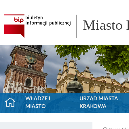
Miasto
WŁADZE I
URZĄD MIASTA
MIASTO
KRAKOWA