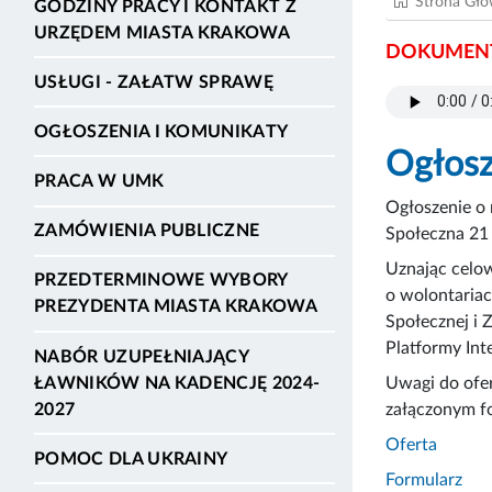
Strona Gł
GODZINY PRACY I KONTAKT Z
URZĘDEM MIASTA KRAKOWA
DOKUMENT
USŁUGI - ZAŁATW SPRAWĘ
OGŁOSZENIA I KOMUNIKATY
Ogłosz
PRACA W UMK
Ogłoszenie o 
ZAMÓWIENIA PUBLICZNE
Społeczna 21 
Uznając celow
PRZEDTERMINOWE WYBORY
o wolontariac
PREZYDENTA MIASTA KRAKOWA
Społecznej i 
Platformy In
NABÓR UZUPEŁNIAJĄCY
ŁAWNIKÓW NA KADENCJĘ 2024-
Uwagi do ofe
2027
załączonym fo
Oferta
POMOC DLA UKRAINY
Formularz