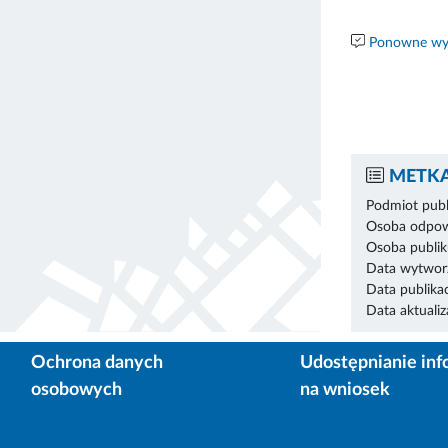
Ponowne wyk
METKA
Podmiot publ
Osoba odpowi
Osoba publik
Data wytworz
Data publikac
Data aktualiza
Ochrona danych
Udostępnianie inf
osobowych
na wniosek